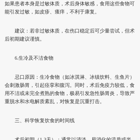
如果患者本身是过敏体质，术后身体敏感，食用这些食物可
能引发过敏，如皮疹、瘙痒，不利于康复。
建议：若非过敏体质，在伤口稳定后可少量尝试，但术
后初期建议谨慎。
6.生冷及不洁食物
忌口原因：生冷食物（如冰淇淋、冰镇饮料、生鱼片）
会刺激肠胃，引起痉挛和腹泻。同时，术后免疫力较低，食
用不洁或未完全煮熟的食物，极易引发急性肠胃炎，导致严
重脱水和水电解质紊乱，对恢复是沉重打击。
三、科学恢复饮食的时间线
术后初期（1-3天）：通常以清淡、易消化的流质或半