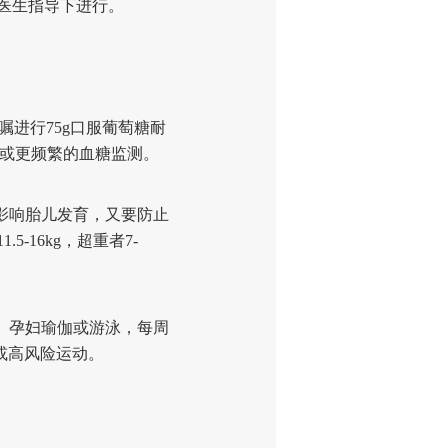
医生指导下进行。
嘱进行75g口服葡萄糖耐
早或更频繁的血糖监测。
影响胎儿发育，又要防止
-16kg，超重者7-
、孕妇瑜伽或游泳，每周
或高风险运动。