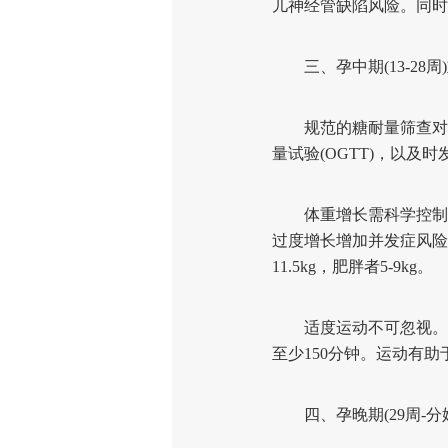
儿神经管缺陷风险。同时
三、孕中期(13-28周
规范的糖耐量筛查对PC
量试验(OGTT)，以
体重增长需科学控制。
过度增长增加并发症风险。
11.5kg，肥胖者5-9kg。
适度运动不可忽视。在
至少150分钟。运动有
四、孕晚期(29周-分