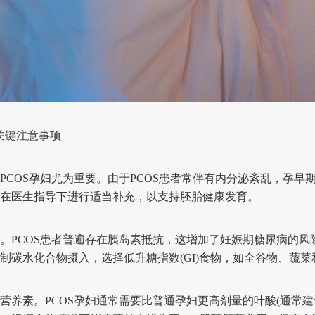
关键注意事项
OS孕妇尤为重要。由于PCOS患者常伴有内分泌紊乱，孕早
在医生指导下进行适当补充，以支持胚胎健康发育。
PCOS患者普遍存在胰岛素抵抗，这增加了妊娠期糖尿病的风
制碳水化合物摄入，选择低升糖指数(GI)食物，如全谷物、蔬
素。PCOS孕妇通常需要比普通孕妇更高剂量的叶酸(通常建议每