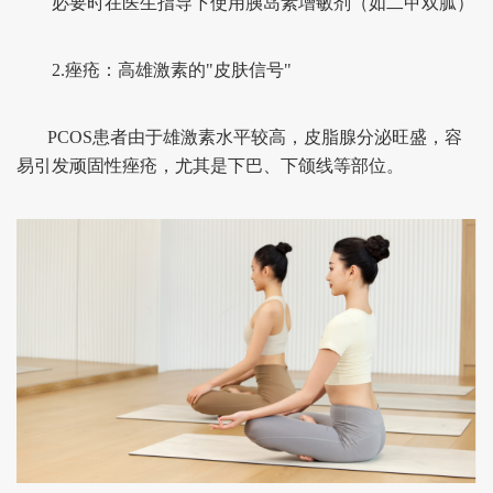
必要时在医生指导下使用胰岛素增敏剂（如二甲双胍）
2.痤疮：高雄激素的"皮肤信号"
PCOS患者由于雄激素水平较高，皮脂腺分泌旺盛，容
易引发顽固性痤疮，尤其是下巴、下颌线等部位。